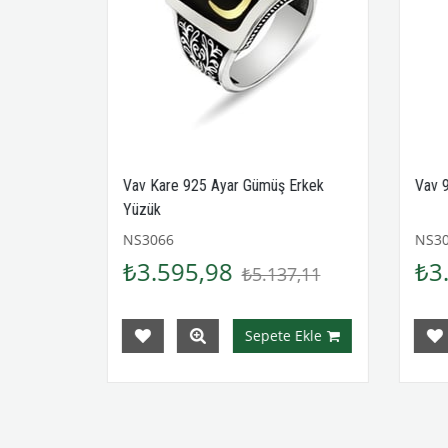
rkek
Vav Kare 925 Ayar Gümüş Erkek
Vav 9
Yüzük
NS3066
NS30
₺3.595,98
₺3.
,11
₺5.137,11
Ekle
Sepete Ekle