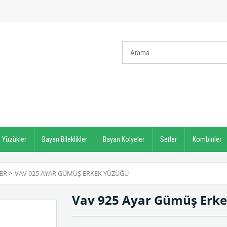
 Yüzükler
Bayan Bileklikler
Bayan Kolyeler
Setler
Kombinler
ER
>
VAV 925 AYAR GÜMÜŞ ERKEK YÜZÜĞÜ
Vav 925 Ayar Gümüş Erk