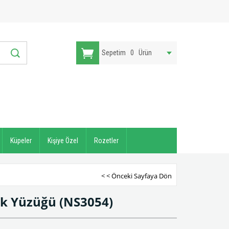
Sepetim
0
Ürün
Küpeler
Kişiye Özel
Rozetler
< < Önceki Sayfaya Dön
ek Yüzüğü
(NS3054)