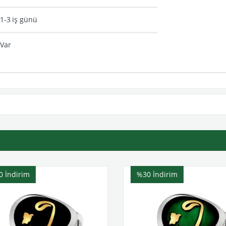
1-3 iş günü
Var
0
İndirim
%30
İndirim