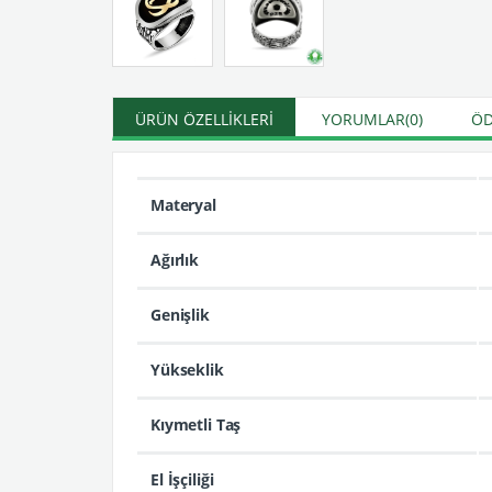
ÜRÜN ÖZELLIKLERI
YORUMLAR
(0)
ÖD
Materyal
Ağırlık
Genişlik
Yükseklik
Kıymetli Taş
El İşçiliği