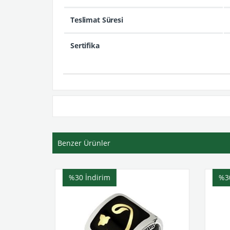
Teslimat Süresi
Sertifika
Benzer Ürünler
%30
İndirim
%3