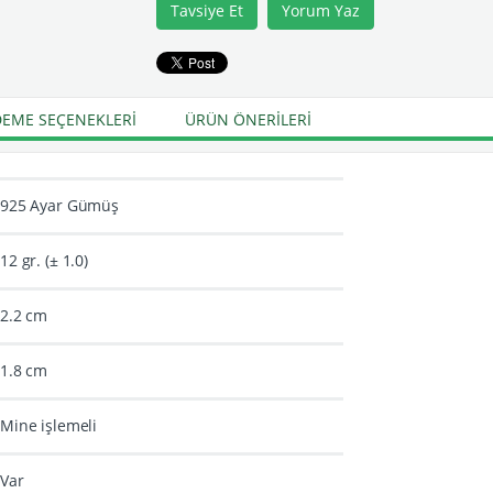
Tavsiye Et
Yorum Yaz
EME SEÇENEKLERI
ÜRÜN ÖNERILERI
925 Ayar Gümüş
12 gr. (± 1.0)
2.2 cm
1.8 cm
Mine işlemeli
Var