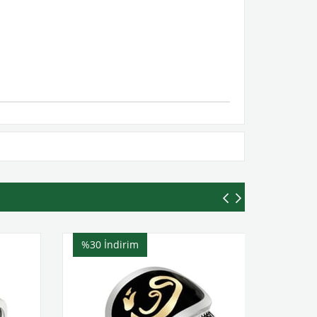
%30
İndirim