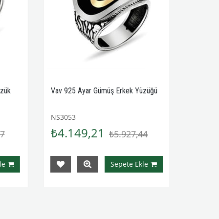
zük
Vav 925 Ayar Gümüş Erkek Yüzüğü
NS3053
₺4.149,21
7
₺5.927,44
e
Sepete Ekle