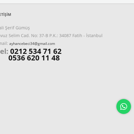
ETIŞIM
ali Şerif Gümüş
vuz Selim Cad. No: 37-B P.K.: 34087 Fatih - İstanbul
mail:
ayhancebeci34@gmail.com
el:
0212 534 71 62
0536 620 11 48