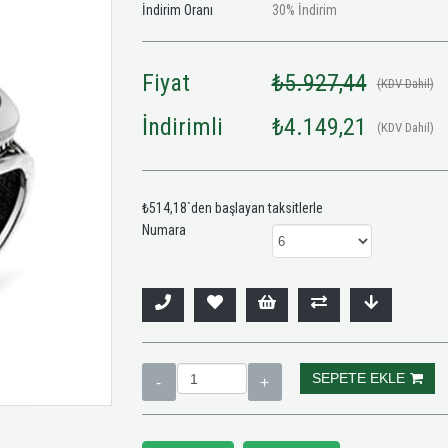
İndirim Oranı
30
%
İndirim
Fiyat
₺5.927,44
(KDV Dahil)
İndirimli
₺4.149,21
(KDV Dahil)
₺514,18
`den başlayan taksitlerle
Numara