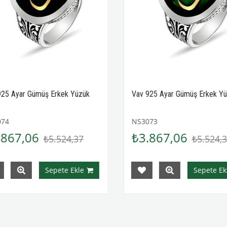
25 Ayar Gümüş Erkek Yüzük
Vav 925 Ayar Gümüş Erkek Yü
74
NS3073
867,06
₺3.867,06
₺5.524,37
₺5.524,3
Sepete Ekle
Sepete Ekl