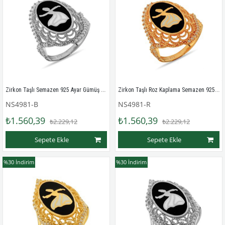
Zirkon Taşlı Semazen 925 Ayar Gümüş Bayan Yüzük
Zirkon Taşlı Roz Kaplama Semazen 925 Ayar Gümüş Bayan Yüzük
NS4981-B
NS4981-R
₺1.560,39
₺1.560,39
₺2.229,12
₺2.229,12
Sepete Ekle
Sepete Ekle
%30
İndirim
%30
İndirim