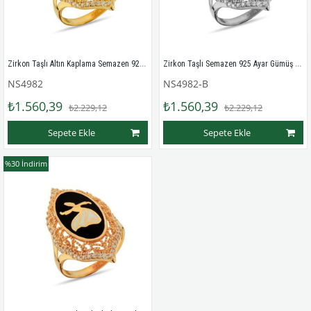
Zirkon Taşlı Altın Kaplama Semazen 925 Ayar Gümüş Bayan Yüzük
Zirkon Taşlı Semazen 925 Ayar Gümüş Bayan Yüzük
NS4982
NS4982-B
₺1.560,39
₺1.560,39
₺2.229,12
₺2.229,12
Sepete Ekle
Sepete Ekle
%30
İndirim