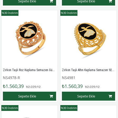
Sepete Ekle
Sepete Ekle
%30
İndirim
%30
İndirim
Zirkon Taşlı Roz Kaplama Semazen Gümüş Bayan Yüzük
Zirkon Taşlı Altın Kaplama Semazen 925 Ayar Gümüş Bayan Yüzük
NS4978-R
NS4981
₺1.560,39
₺1.560,39
₺2.229,12
₺2.229,12
Sepete Ekle
Sepete Ekle
%30
İndirim
%30
İndirim