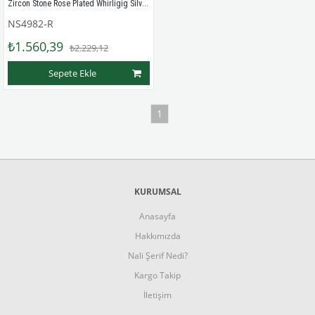
Zircon Stone Rose Plated Whirligig Silver Lady Ring
NS4982-R
₺1.560,39
₺2.229,12
Sepete Ekle
1
KURUMSAL
Anasayfa
Hakkımızda
Nali Şerif Nedi?
Kargo Takip
İletişim