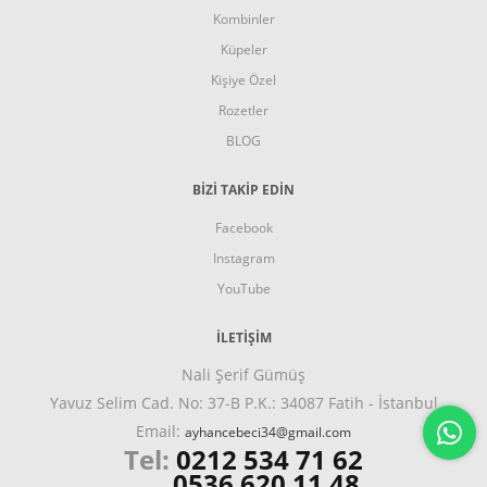
Kombinler
Küpeler
Kişiye Özel
Rozetler
BLOG
BİZİ TAKİP EDİN
Facebook
Instagram
YouTube
İLETIŞIM
Nali Şerif Gümüş
Yavuz Selim Cad. No: 37-B P.K.: 34087 Fatih - İstanbul
Email:
ayhancebeci34@gmail.com
Tel:
0212 534 71 62
0536 620 11 48