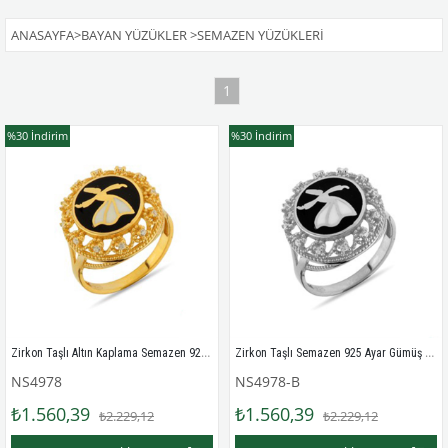
ANASAYFA
>
BAYAN YÜZÜKLER
>
SEMAZEN YÜZÜKLERI
1
%30
İndirim
%30
İndirim
Zirkon Taşlı Altın Kaplama Semazen 925 Ayar Gümüş Bayan Yüzük
Zirkon Taşlı Semazen 925 Ayar Gümüş Bayan Yüzük
NS4978
NS4978-B
₺1.560,39
₺1.560,39
₺2.229,12
₺2.229,12