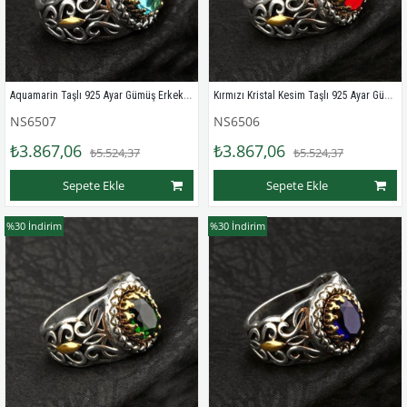
Aquamarin Taşlı 925 Ayar Gümüş Erkek Yüzük
Kırmızı Kristal Kesim Taşlı 925 Ayar Gümüş Erkek Yüzük
NS6507
NS6506
₺3.867,06
₺3.867,06
₺5.524,37
₺5.524,37
Sepete Ekle
Sepete Ekle
%30
İndirim
%30
İndirim