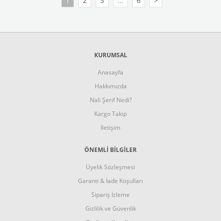
1
2
3
...
6
>
KURUMSAL
Anasayfa
Hakkımızda
Nali Şerif Nedi?
Kargo Takip
İletişim
ÖNEMLİ BİLGİLER
Üyelik Sözleşmesi
Garanti & İade Koşulları
Sipariş İzleme
Gizlilik ve Güvenlik