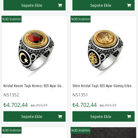
Sepete Ekle
Sepete Ekle
%30
İndirim
%30
İndirim
Kristal Kesim Taşlı Kırmızı 925 Ayar Gümüş Erkek Yüzük
Sitrin Kristal Taşlı 925 Ayar Gümüş Erkek Yüzük
NS1352
NS1351
₺4.702,44
₺4.702,44
₺6.717,77
₺6.717,77
Sepete Ekle
Sepete Ekle
%30
İndirim
%30
İndirim