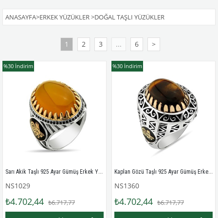
ANASAYFA
>
ERKEK YÜZÜKLER
>
DOĞAL TAŞLI YÜZÜKLER
1
2
3
...
6
>
%30
İndirim
%30
İndirim
Sarı Akik Taşlı 925 Ayar Gümüş Erkek Yüzüğü
Kaplan Gözü Taşlı 925 Ayar Gümüş Erkek Yüzük
NS1029
NS1360
₺4.702,44
₺4.702,44
₺6.717,77
₺6.717,77