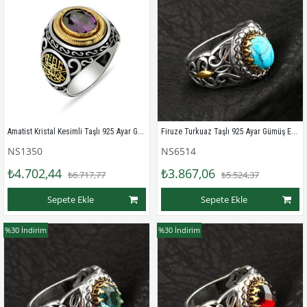
Amatist Kristal Kesimli Taşlı 925 Ayar Gümüş Erkek Yüzük
Firuze Turkuaz Taşlı 925 Ayar Gümüş Erkek Yüzük
NS1350
NS6514
₺4.702,44
₺3.867,06
₺6.717,77
₺5.524,37
Sepete Ekle
Sepete Ekle
%30
İndirim
%30
İndirim