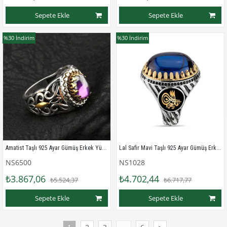
Sepete Ekle
Sepete Ekle
%30
İndirim
%30
İndirim
Amatist Taşlı 925 Ayar Gümüş Erkek Yüzük
Lal Safir Mavi Taşlı 925 Ayar Gümüş Erkek Yüzüğü
NS6500
NS1028
₺3.867,06
₺4.702,44
₺5.524,37
₺6.717,77
Sepete Ekle
Sepete Ekle