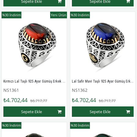
Sepete Ekle
Sepete Ekle
%30
İndirim
Yeni Ürün
%30
İndirim
Kırmızı Lal Taşlı 925 Ayar Gümüş Erkek Yüzüğü
Lal Safir Mavi Taşlı 925 Ayar Gümüş Erkek Yüzüğü
NS1361
NS1362
₺4.702,44
₺4.702,44
₺6.717,77
₺6.717,77
Sepete Ekle
Sepete Ekle
%30
İndirim
%30
İndirim