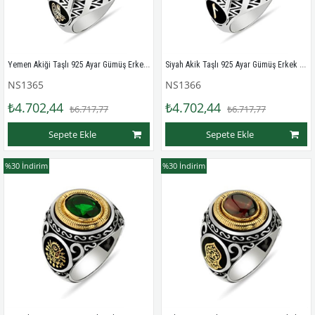
Yemen Akiği Taşlı 925 Ayar Gümüş Erkek Yüzüğü
Siyah Akik Taşlı 925 Ayar Gümüş Erkek Yüzüğü
NS1365
NS1366
₺4.702,44
₺4.702,44
₺6.717,77
₺6.717,77
Sepete Ekle
Sepete Ekle
%30
İndirim
%30
İndirim