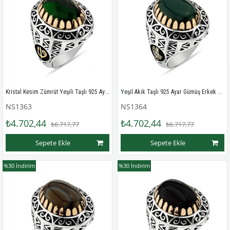
Kristal Kesim Zümrüt Yeşili Taşlı 925 Ayar Gümüş Erkek Yüzük
Yeşil Akik Taşlı 925 Ayar Gümüş Erkek Yüzüğü
NS1363
NS1364
₺4.702,44
₺4.702,44
₺6.717,77
₺6.717,77
Sepete Ekle
Sepete Ekle
%30
İndirim
%30
İndirim