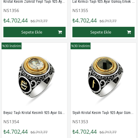
Kristal Kesim Zümrüt Yeşil Taşlı 925 Ayar Gümüş Erkek Yüzük
Lal Kırmızı Taşlı 925 Ayar Gümüş Erkek Yüzük
NS1356
NS1355
₺4.702,44
₺4.702,44
₺6.717,77
₺6.717,77
Sepete Ekle
Sepete Ekle
%30
İndirim
%30
İndirim
Beyaz Taşlı Kristal Kesimli 925 Ayar Gümüş Erkek Yüzük
Siyah Kristal Kesim Taşlı 925 Ayar Gümüş Erkek Yüzüğü
NS1354
NS1353
₺4.702,44
₺4.702,44
₺6.717,77
₺6.717,77