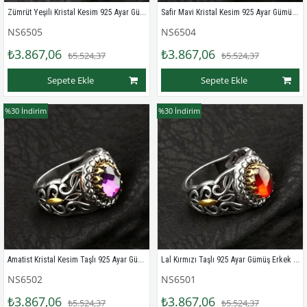
Zümrüt Yeşili Kristal Kesim 925 Ayar Gümüş Erkek Yüzük
Safir Mavi Kristal Kesim 925 Ayar Gümüş Erkek Yüzük
NS6505
NS6504
₺3.867,06
₺3.867,06
₺5.524,37
₺5.524,37
Sepete Ekle
Sepete Ekle
%30
İndirim
%30
İndirim
Amatist Kristal Kesim Taşlı 925 Ayar Gümüş Erkek Yüzük
Lal Kırmızı Taşlı 925 Ayar Gümüş Erkek Yüzük
NS6502
NS6501
₺3.867,06
₺3.867,06
₺5.524,37
₺5.524,37