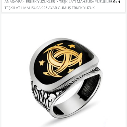
ANASAYFA
>
ERKEK YÜZÜKLER
>
TEŞKILATI MAHSUSA YÜZÜKLERI
>
TEŞKILAT-I MAHSUSA 925 AYAR GÜMÜŞ ERKEK YÜZÜK