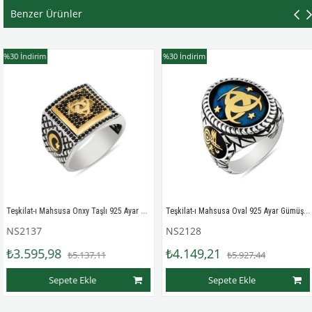
Benzer Ürünler
dirim
%30
İndirim
%30
İ
Teşkilat-ı Mahsusa Onxy Taşlı 925 Ayar Gümüş Erkek Yüzüğü
Teşkilat-ı Mahsusa Oval 925 Ayar Gümüş Erkek Yüzük
37
NS2128
NS
95,98
₺4.149,21
₺4
₺5.137,11
₺5.927,44
Sepete Ekle
Sepete Ekle