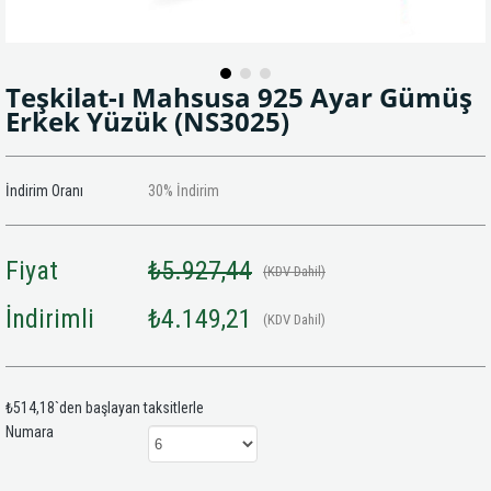
Teşkilat-ı Mahsusa 925 Ayar Gümüş
Erkek Yüzük
(NS3025)
İndirim Oranı
30
%
İndirim
Fiyat
₺5.927,44
(KDV Dahil)
İndirimli
₺4.149,21
(KDV Dahil)
₺514,18
`den başlayan taksitlerle
Numara