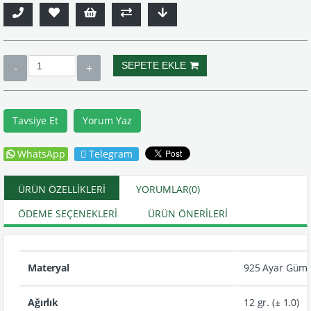
Tavsiye Et
Yorum Yaz
WhatsApp
Telegram
ÜRÜN ÖZELLIKLERI
YORUMLAR
(0)
ÖDEME SEÇENEKLERI
ÜRÜN ÖNERILERI
Materyal
925 Ayar Güm
Ağırlık
12 gr. (± 1.0)