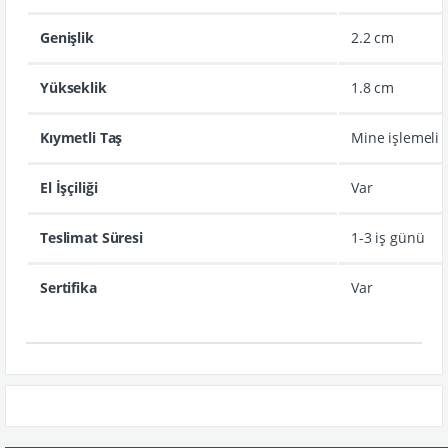
Genişlik
2.2 cm
Yükseklik
1.8 cm
Kıymetli Taş
Mine işlemeli
El İşçiliği
Var
Teslimat Süresi
1-3 iş günü
Sertifika
Var