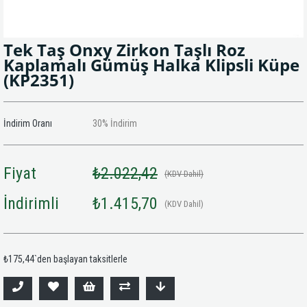
Tek Taş Onxy Zirkon Taşlı Roz
Kaplamalı Gümüş Halka Klipsli Küpe
(KP2351)
İndirim Oranı
30
%
İndirim
Fiyat
₺2.022,42
(KDV Dahil)
İndirimli
₺1.415,70
(KDV Dahil)
₺175,44
`den başlayan taksitlerle