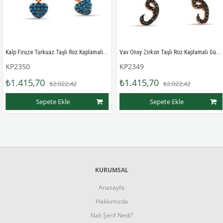
Kalp Firuze Turkuaz Taşlı Roz Kaplamalı Gümüş Halka Klipsli Küpe
Vav Onxy Zirkon Taşlı Roz Kaplamalı Gümüş Halka Klipsli Küpe
P2350
KP2349
1.415,70
₺1.415,70
₺2.022,42
₺2.022,42
Sepete Ekle
Sepete Ekle
KURUMSAL
Anasayfa
Hakkımızda
Nali Şerif Nedi?