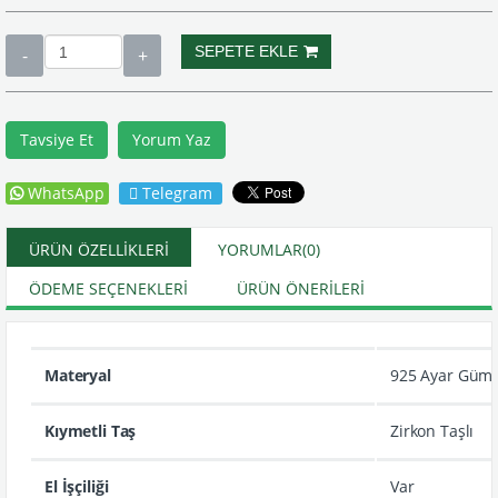
Tavsiye Et
Yorum Yaz
WhatsApp
Telegram
ÜRÜN ÖZELLIKLERI
YORUMLAR
(0)
ÖDEME SEÇENEKLERI
ÜRÜN ÖNERILERI
Materyal
925 Ayar Güm
Kıymetli Taş
Zirkon Taşlı
El İşçiliği
Var