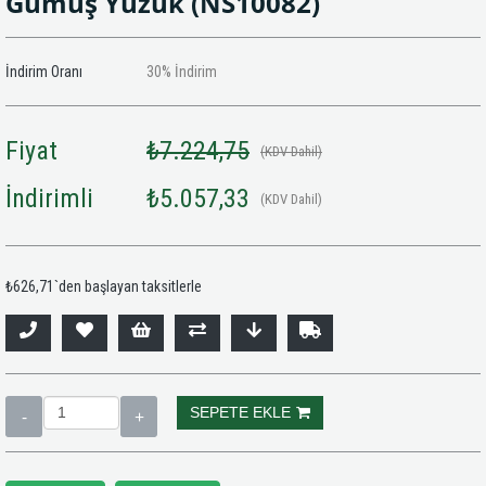
Gümüş Yüzük
(NS10082)
İndirim Oranı
30
%
İndirim
Fiyat
₺7.224,75
(KDV Dahil)
İndirimli
₺5.057,33
(KDV Dahil)
₺626,71
`den başlayan taksitlerle