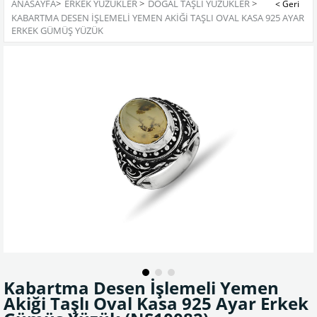
ANASAYFA
>
ERKEK YÜZÜKLER
>
DOĞAL TAŞLI YÜZÜKLER
>
KABARTMA DESEN İŞLEMELI YEMEN AKIĞI TAŞLI OVAL KASA 925 AYAR
ERKEK GÜMÜŞ YÜZÜK
Kabartma Desen İşlemeli Yemen
Akiği Taşlı Oval Kasa 925 Ayar Erkek