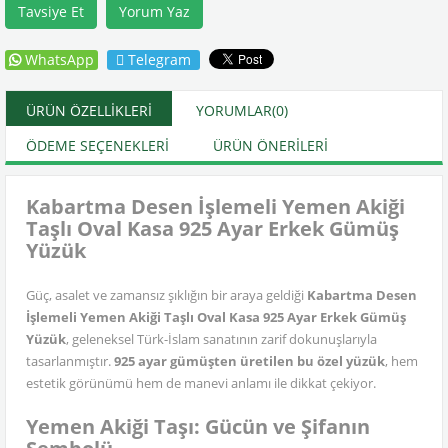
Tavsiye Et
Yorum Yaz
WhatsApp
Telegram
ÜRÜN ÖZELLIKLERI
YORUMLAR
(0)
ÖDEME SEÇENEKLERI
ÜRÜN ÖNERILERI
Kabartma Desen İşlemeli Yemen Akiği
Taşlı Oval Kasa 925 Ayar Erkek Gümüş
Yüzük
Güç, asalet ve zamansız şıklığın bir araya geldiği
Kabartma Desen
İşlemeli Yemen Akiği Taşlı Oval Kasa 925 Ayar Erkek Gümüş
Yüzük
, geleneksel Türk-İslam sanatının zarif dokunuşlarıyla
tasarlanmıştır.
925 ayar gümüşten üretilen bu özel yüzük
, hem
estetik görünümü hem de manevi anlamı ile dikkat çekiyor.
Yemen Akiği Taşı: Gücün ve Şifanın