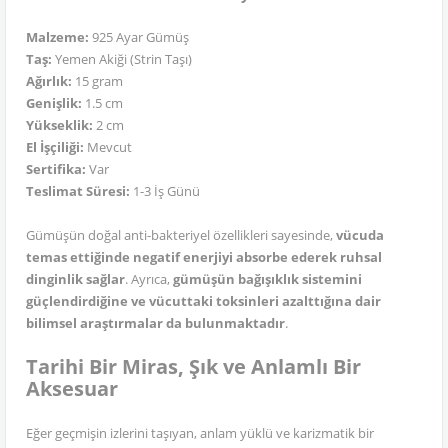
Malzeme:
925 Ayar Gümüş
Taş:
Yemen Akiği (Strin Taşı)
Ağırlık:
15 gram
Genişlik:
1.5 cm
Yükseklik:
2 cm
El İşçiliği:
Mevcut
Sertifika:
Var
Teslimat Süresi:
1-3 İş Günü
Gümüşün doğal anti-bakteriyel özellikleri sayesinde,
vücuda
temas ettiğinde negatif enerjiyi absorbe ederek ruhsal
dinginlik sağlar
. Ayrıca,
gümüşün bağışıklık sistemini
güçlendirdiğine ve vücuttaki toksinleri azalttığına dair
bilimsel araştırmalar da bulunmaktadır
.
Tarihi Bir Miras, Şık ve Anlamlı Bir
Aksesuar
Eğer geçmişin izlerini taşıyan, anlam yüklü ve karizmatik bir