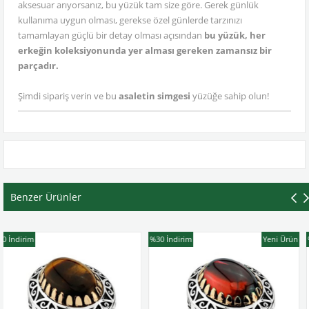
aksesuar arıyorsanız, bu yüzük tam size göre. Gerek günlük
kullanıma uygun olması, gerekse özel günlerde tarzınızı
tamamlayan güçlü bir detay olması açısından
bu yüzük, her
erkeğin koleksiyonunda yer alması gereken zamansız bir
parçadır.
Şimdi sipariş verin ve bu
asaletin simgesi
yüzüğe sahip olun!
Benzer Ürünler
%30
İndirim
Yeni Ürün
%30
İndirim