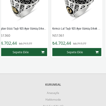
Kaplan Gözü Taşlı 925 Ayar Gümüş Erkek Yüzük
Kırmızı Lal Taşlı 925 Ayar Gümüş Erkek Yüzüğü
NS1361
NS1362
₺4.702,44
₺4.702,4
₺6.717,77
₺6.717,77
te Ekle
Sepete Ekle
Se
KURUMSAL
Anasayfa
Hakkımızda