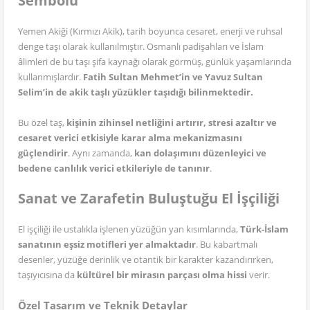
Sembolü
Yemen Akiği (Kırmızı Akik), tarih boyunca cesaret, enerji ve ruhsal
denge taşı olarak kullanılmıştır. Osmanlı padişahları ve İslam
âlimleri de bu taşı şifa kaynağı olarak görmüş, günlük yaşamlarında
kullanmışlardır.
Fatih Sultan Mehmet’in ve Yavuz Sultan
Selim’in de akik taşlı yüzükler taşıdığı bilinmektedir.
Bu özel taş,
kişinin zihinsel netliğini artırır, stresi azaltır ve
cesaret verici etkisiyle karar alma mekanizmasını
güçlendirir
. Aynı zamanda,
kan dolaşımını düzenleyici ve
bedene canlılık verici etkileriyle de tanınır
.
Sanat ve Zarafetin Buluştuğu El İşçiliği
El işçiliği ile ustalıkla işlenen yüzüğün yan kısımlarında,
Türk-İslam
sanatının eşsiz motifleri yer almaktadır
. Bu kabartmalı
desenler, yüzüğe derinlik ve otantik bir karakter kazandırırken,
taşıyıcısına da
kültürel bir mirasın parçası olma hissi
verir.
Özel Tasarım ve Teknik Detaylar