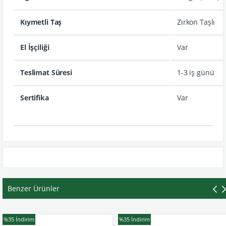
Kıymetli Taş
Zirkon Taşlı
El İşçiliği
Var
Teslimat Süresi
1-3 iş günü
Sertifika
Var
Benzer Ürünler
%35
İndirim
%35
İndirim