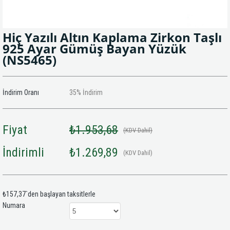
Hiç Yazılı Altın Kaplama Zirkon Taşlı
925 Ayar Gümüş Bayan Yüzük
(NS5465)
İndirim Oranı
35
%
İndirim
Fiyat
₺1.953,68
(KDV Dahil)
İndirimli
₺1.269,89
(KDV Dahil)
₺157,37
`den başlayan taksitlerle
Numara