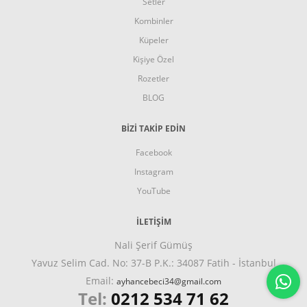
Setler
Kombinler
Küpeler
Kişiye Özel
Rozetler
BLOG
BİZİ TAKİP EDİN
Facebook
Instagram
YouTube
İLETIŞIM
Nali Şerif Gümüş
Yavuz Selim Cad. No: 37-B P.K.: 34087 Fatih - İstanbul
Email:
ayhancebeci34@gmail.com
Tel:
0212 534 71 62