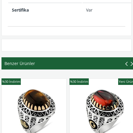
Sertifika
Var
Benzer Ürünler
dirim
%30
İndirim
Yeni Ürün
%30