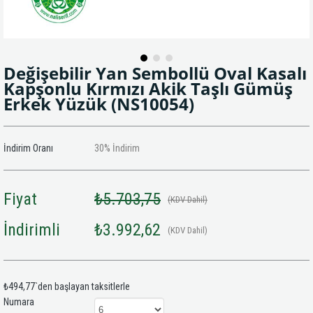
Değişebilir Yan Sembollü Oval Kasalı
Kapşonlu Kırmızı Akik Taşlı Gümüş
Erkek Yüzük
(NS10054)
İndirim Oranı
30
%
İndirim
Fiyat
₺5.703,75
(KDV Dahil)
İndirimli
₺3.992,62
(KDV Dahil)
₺494,77
`den başlayan taksitlerle
Numara