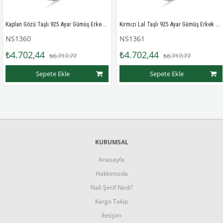
Kaplan Gözü Taşlı 925 Ayar Gümüş Erkek Yüzük
Kırmızı Lal Taşlı 925 Ayar Gümüş Erkek Yüzüğü
360
NS1361
NS
702,44
₺4.702,44
₺4
₺6.717,77
₺6.717,77
Sepete Ekle
Sepete Ekle
KURUMSAL
Anasayfa
Hakkımızda
Nali Şerif Nedi?
Kargo Takip
İletişim