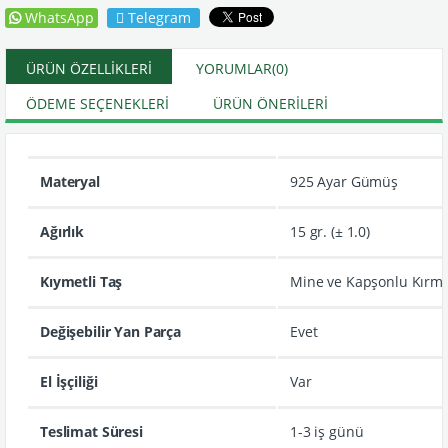
WhatsApp
Telegram
ÜRÜN ÖZELLIKLERI
YORUMLAR
(0)
ÖDEME SEÇENEKLERI
ÜRÜN ÖNERILERI
Materyal
925 Ayar Gümüş
Ağırlık
15 gr. (± 1.0)
Kıymetli Taş
Mine ve Kapşonlu Kırmız
Değişebilir Yan Parça
Evet
El İşçiliği
Var
Teslimat Süresi
1-3 iş günü