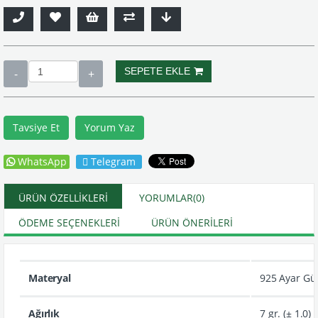
Tavsiye Et
Yorum Yaz
WhatsApp
Telegram
ÜRÜN ÖZELLIKLERI
YORUMLAR
(0)
ÖDEME SEÇENEKLERI
ÜRÜN ÖNERILERI
Materyal
925 Ayar G
Ağırlık
7 gr. (± 1.0)