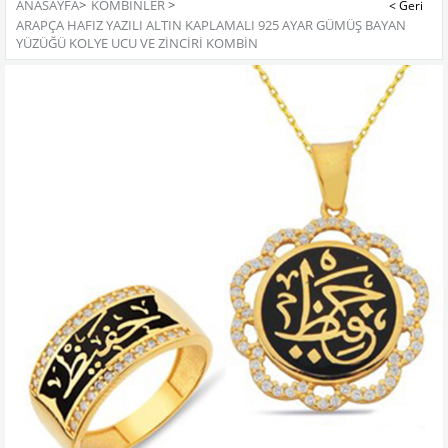
ANASAYFA
>
KOMBINLER
>
ARAPÇA HAFIZ YAZILI ALTIN KAPLAMALI 925 AYAR GÜMÜŞ BAYAN
YÜZÜĞÜ KOLYE UCU VE ZINCIRI KOMBIN