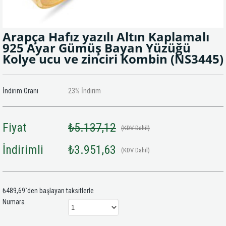
Arapça Hafız yazılı Altın Kaplamalı
925 Ayar Gümüş Bayan Yüzüğü
Kolye ucu ve zinciri Kombin
(NS3445)
İndirim Oranı
23
%
İndirim
Fiyat
₺5.137,12
(KDV Dahil)
İndirimli
₺3.951,63
(KDV Dahil)
₺489,69
`den başlayan taksitlerle
Numara