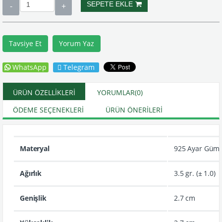
Tavsiye Et
Yorum Yaz
WhatsApp
Telegram
ÜRÜN ÖZELLIKLERI
YORUMLAR
(0)
ÖDEME SEÇENEKLERI
ÜRÜN ÖNERILERI
Materyal
925 Ayar Güm
Ağırlık
3.5 gr. (± 1.0)
Genişlik
2.7 cm