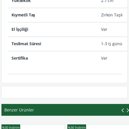
Yükseklik
2.7 cm
Kıymetli Taş
Zirkon Taşlı
El İşçiliği
Var
Teslimat Süresi
1-3 iş günü
Sertifika
Var
Benzer Ürünler
İndirim
%30
İndirim
%3