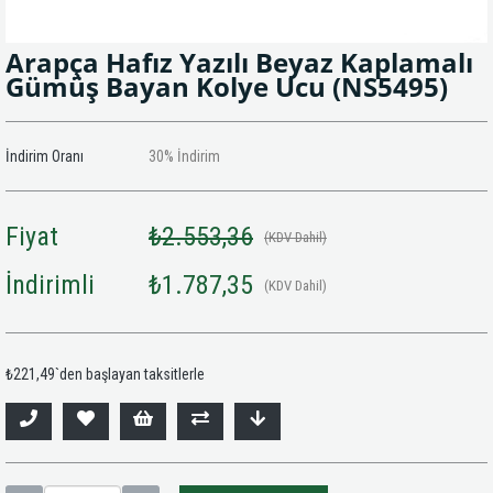
Arapça Hafız Yazılı Beyaz Kaplamalı
Gümüş Bayan Kolye Ucu
(NS5495)
İndirim Oranı
30
%
İndirim
Fiyat
₺2.553,36
(KDV Dahil)
İndirimli
₺1.787,35
(KDV Dahil)
₺221,49
`den başlayan taksitlerle