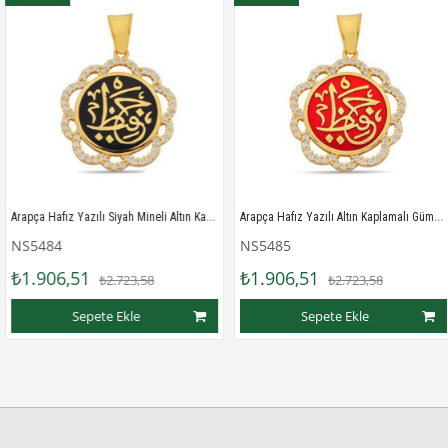
Arapça Hafız Yazılı Siyah Mineli Altın Kaplamalı Gümüş Bayan Kolye Ucu
Arapça Hafız Yazılı Altın Kaplamalı Gümüş Bayan Kolye Ucu
5484
NS5485
N
.906,51
₺1.906,51
₺
₺2.723,58
₺2.723,58
Sepete Ekle
Sepete Ekle