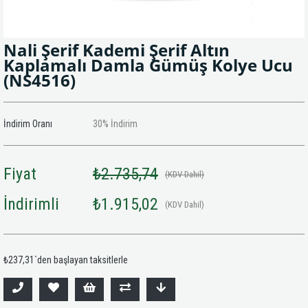
Nali Şerif Kademi Şerif Altın
Kaplamalı Damla Gümüş Kolye Ucu
(NS4516)
İndirim Oranı
30
%
İndirim
Fiyat
₺2.735,74
(KDV Dahil)
İndirimli
₺1.915,02
(KDV Dahil)
₺237,31
`den başlayan taksitlerle