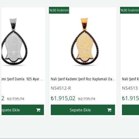
%30
İndirim
%30
İndirim
Nali Şerif Kademi Şerif Damla  925 Ayar Gümüş Kolye Ucu
Nali Şerif Kademi Şerif Roz Kaplamalı Damla Gümüş Kolye Ucu
NS4512-R
NS4513
₺1.915,02
₺1.915,02
,74
₺2.735,74
₺2.7
e
Sepete Ekle
Sepete Ek