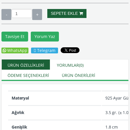
Tavsiye Et
Yorum Yaz
WhatsApp
Telegram
ÜRÜN ÖZELLIKLERI
YORUMLAR
(0)
ÖDEME SEÇENEKLERI
ÜRÜN ÖNERILERI
Materyal
925 Ayar Gü
Ağırlık
3.5 gr. (± 1.0)
Genişlik
1.8 cm